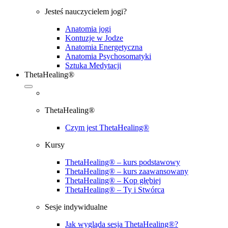
Jesteś nauczycielem jogi?
Anatomia jogi
Kontuzje w Jodze
Anatomia Energetyczna
Anatomia Psychosomatyki
Sztuka Medytacji
ThetaHealing®
ThetaHealing®
Czym jest ThetaHealing®
Kursy
ThetaHealing® – kurs podstawowy
ThetaHealing® – kurs zaawansowany
ThetaHealing® – Kop głębiej
ThetaHealing® – Ty i Stwórca
Sesje indywidualne
Jak wygląda sesja ThetaHealing®?