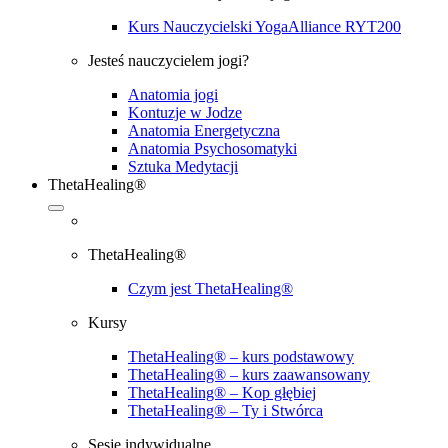
Kurs Nauczycielski YogaAlliance RYT200
Jesteś nauczycielem jogi?
Anatomia jogi
Kontuzje w Jodze
Anatomia Energetyczna
Anatomia Psychosomatyki
Sztuka Medytacji
ThetaHealing®
ThetaHealing®
Czym jest ThetaHealing®
Kursy
ThetaHealing® – kurs podstawowy
ThetaHealing® – kurs zaawansowany
ThetaHealing® – Kop głębiej
ThetaHealing® – Ty i Stwórca
Sesje indywidualne