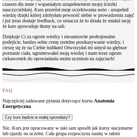
czasem dla mnie i wspaniałym uzupełnieniem mojej ścieżki
nauczycielskiej. Kurs przerósł moje oczekiwania serio - uzupełnił
wiedzę dzięki której zdobyłam pewność siebie w prowadzeniu zajęć
i już teraz dostaje feedback, co oznacza że to działa że miałaś rację
że kurs spowoduje tłumy na sali.
Dziękuje Ci za ogrom wiedzy i niesamowite profesjonalne
podejście, bardzo sobie cenię rzetelne przekazywanie wiedzy, i
cieszę się że na Ciebie trafiłam! Otworzyłaś mi umysł na głębsze
poznanie ciała, ugruntowałaś moją wiedzę i mam teraz ogrom
ciekawostek do opowiadania moim uczniom na zajęciach!
FAQ
Najczęściej zadawane pytania dotyczące kursu
Anatomia
Energetyczna
Czy kurs będzie w stałej sprzedaży?
Nie. Kurs jest opracowany w taki sam sposób jak kursy stacjonarne
lub zjazdy na uczelni. Cała grupa rozpoczyna naukę w takim