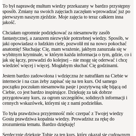
To był naprawdę multum wiedzy przekazany w bardzo przystępny
sposób. Zmiany na swoich zajęciach zaczęłam wprowadzać już po
pierwszym naszym zjeździe. Moje zajęcia to teraz całkiem inna
jakość.
Chciałam ogromnie podziękować za niesamowity zasób
fantastycznej, a zarazem niezwykle potrzebnej wiedzy. Sposób, w
jaki opowiadasz o ludzkim ciele, pozwolił mi na nowo pokochać
anatomię! Słuchając Cię, mam wrażenie, jakbym zanurzała się w
wybitnym kryminale, w którym każda informacja o tym, gdzie, co i
jak się łączy, prowadzi do kolejnej – nie mogę się oderwać i chcę
wiedzieć więcej i więcej. Mogłabym słuchać Cię godzinami.
Jestem bardzo zadowolona i wdzięczna że natrafiłam na Ciebie w
internecie i na czas żeby zapisać się na ten kurs. Od samego
początku poczułam niesamowita pasje i pozytywną siłę bijącą od
Ciebie, co jest bardzo inspirujące. Dziękuję za tak dobrze
przygotowany kurs, za ogrom szczegółów, solidnych informacji i
cennych wskazówek, którymi się z nami podzieliłas.
To była prawdziwa przyjemność móc czerpać z Twojej wiedzy
Gosiu prawdziwa kopalnia wiedzy. Prowadzisz za rękę do
zrozumienia tematu. Bardzo dziękuję!
Serdecznie dziękuję Tobie za ten kurs, który okazał się cudownym