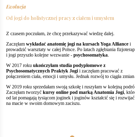
Ewolucja
Od jogi do holistycznej pracy z ciałem i umysłem
Z czasem poczułam, że chcę przekazywać wiedzę dalej.
Zaczęłam
wykładać anatomię jogi na kursach Yoga Alliance
i
prowadzić warsztaty w całej Polsce. Po latach zgłębiania fizjoterapi
i jogi przyszło kolejne wezwanie -
psychosomatyka
.
W 2017 roku
ukończyłam studia podyplomowe z
Psychosomatycznych Praktyk Jogi
i zaczęłam pracować z
połączeniem ciała, emocji i umysłu. Jednak rozwój to ciągła zmiana
W 2019 roku sprzedałam swoją szkołę i ruszyłam w kolejną podróż
Zaczęłam tworzyć
kursy online pod marką Anatomia Jogi
, które
od lat pomagają tysiącom joginek i joginów kształcić się i rozwijać
na macie w swoim domowym zaciszu.