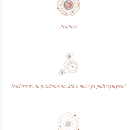
Problem
Docieramy do przekonania, które może go podtrzymywać