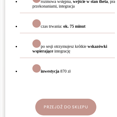
rozmowa wstępna,
wejście w stan theta
, pra
przekonaniami, integracja
czas trwania:
ok. 75 minut
po sesji otrzymujesz krótkie
wskazówki
wspierające
integrację
inwestycja
870 zł
PRZEJDŹ DO SKLEPU