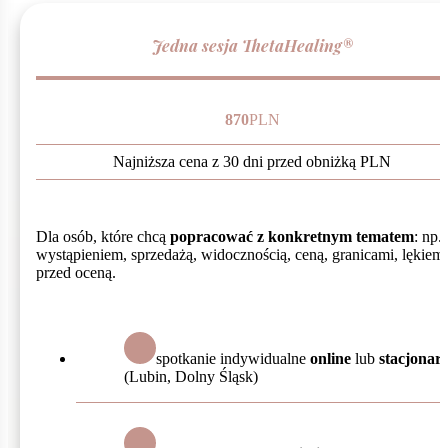
Jedna sesja ThetaHealing®
870
PLN
Najniższa cena z 30 dni przed obniżką
PLN
Dla osób, które chcą
popracować z konkretnym tematem
: np.
wystąpieniem, sprzedażą, widocznością, ceną, granicami, lękiem
przed oceną.
spotkanie indywidualne
online
lub
stacjonar
(Lubin, Dolny Śląsk)