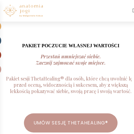
PAKIET POCZUCIE WŁASNEJ WARTOŚCI
Przestań umniejszać siebie.
Zacznij zajmować swoje miejsce.
Pakiet sesji ThetaHealing® dla osób, które chcą uwolnić lę
przed oceną, widocznością i sukcesem, aby z większą
lekkością pokazywać siebie, swoją pracę i swoją wartość.
UMÓW SESJĘ THETAHEALING®