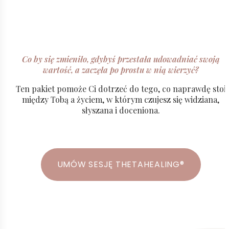
Co by się zmieniło, gdybyś przestała udowadniać swoją
wartość, a zaczęła po prostu w nią wierzyć?
mówić własnym głosem
Ten pakiet pomoże Ci dotrzeć do tego, co naprawdę stoi
między Tobą a życiem, w którym czujesz się widziana,
słyszana i doceniona.
przyjmować pieniądze bez napięcia
bez paraliżu perfekcjonizmu
UMÓW SESJĘ THETAHEALING®
prosić o to, co Ci się należy